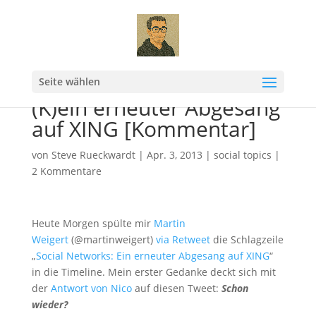
Seite wählen
(K)ein erneuter Abgesang
auf XING [Kommentar]
von
Steve Rueckwardt
|
Apr. 3, 2013
|
social topics
|
2 Kommentare
Heute Morgen spülte mir
Martin
Weigert
(@martinweigert)
via Retweet
die Schlagzeile
„
Social Networks: Ein erneuter Abgesang auf XING
“
in die Timeline. Mein erster Gedanke deckt sich mit
der
Antwort von Nico
auf diesen Tweet:
Schon
wieder?