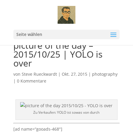
Seite wählen
picture of the day –
2015/10/25 | YOLO is
over
von
Steve Rueckwardt
|
Okt. 27, 2015
|
photography
|
0 Kommentare
Zu Verkaufen: YOLO ist sowas von durch
[ad name=“gooads-468″]