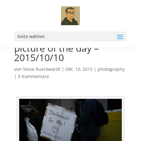
Seite wählen
picture of the day –
2015/10/10
von
Steve Rueckwardt
|
Okt. 10, 2015
|
photography
|
0 Kommentare