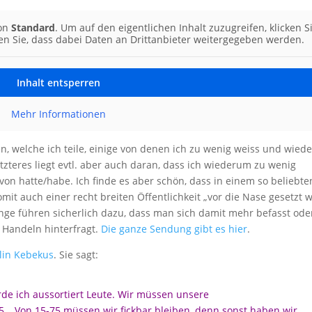
von
Standard
. Um auf den eigentlichen Inhalt zuzugreifen, klicken S
ten Sie, dass dabei Daten an Drittanbieter weitergegeben werden.
Inhalt entsperren
Mehr Informationen
n, welche ich teile, einige von denen ich zu wenig weiss und wie
zteres liegt evtl. aber auch daran, dass ich wiederum zu wenig
von hatte/habe. Ich finde es aber schön, dass in einem so beliebte
mit auch einer recht breiten Öffentlichkeit „vor die Nase gesetzt w
ge führen sicherlich dazu, dass man sich damit mehr befasst ode
 Handeln hinterfragt.
Die ganze Sendung gibt es hier
.
lin Kebekus
. Sie sagt:
erde ich aussortiert Leute. Wir müssen unsere
75… Von 15-75 müssen wir fickbar bleiben, denn sonst haben wir