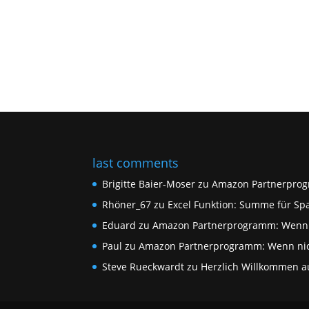
last comments
Brigitte Baier-Moser
zu
Amazon Partnerprog
Rhöner_67
zu
Excel Funktion: Summe für Spa
Eduard
zu
Amazon Partnerprogramm: Wenn n
Paul
zu
Amazon Partnerprogramm: Wenn nich
Steve Rueckwardt
zu
Herzlich Willkommen auf