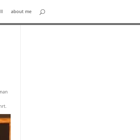
ll
about me
 man
hrt.