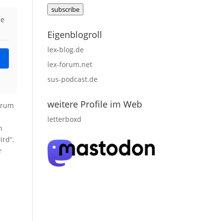
Mail
subscribe
adress
ie
Eigenblogroll
lex-blog.de
lex-forum.net
sus-podcast.de
weitere Profile im Web
derum
letterboxd
n
ird“.
r