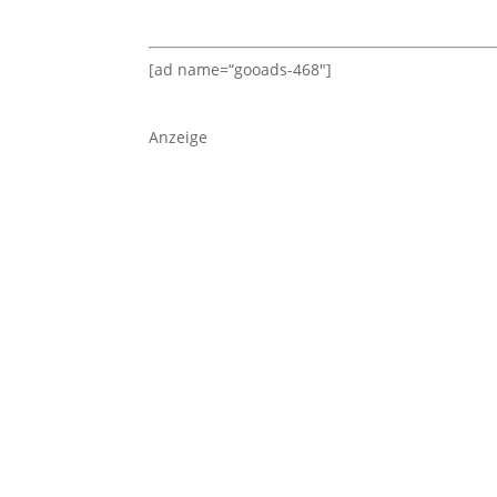
[ad name=“gooads-468″]
Anzeige