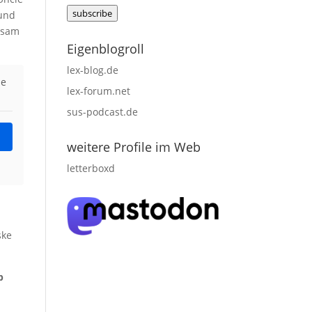
Mail
subscribe
 und
adress
ngsam
Eigenblogroll
lex-blog.de
ie
lex-forum.net
sus-podcast.de
weitere Profile im Web
letterboxd
ske
b