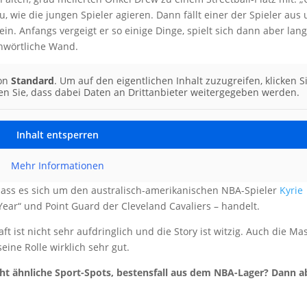
, wie die jungen Spieler agieren. Dann fällt einer der Spieler aus
in. Anfangs vergeigt er so einige Dinge, spielt sich dann aber la
hwörtliche Wand.
von
Standard
. Um auf den eigentlichen Inhalt zuzugreifen, klicken S
ten Sie, dass dabei Daten an Drittanbieter weitergegeben werden.
Inhalt entsperren
Mehr Informationen
 dass es sich um den australisch-amerikanischen NBA-Spieler
Kyrie
 Year“ und Point Guard der Cleveland Cavaliers – handelt.
t ist nicht sehr aufdringlich und die Story ist witzig. Auch die Ma
seine Rolle wirklich sehr gut.
icht ähnliche Sport-Spots, bestensfall aus dem NBA-Lager? Dann a