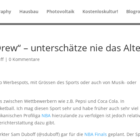
raphy
Hausbau
Photovoltaik
Kostenloskultur!
Blogro
Drew“ – unterschätze nie das Alt
ff
|
0 Kommentare
o Werbespots, mit Grössen des Sports oder auch von Musik- oder
les zwischen Wettbewerbern wie z.B. Pepsi und Coca Cola. In
etball. Ich mag diesen Sport sehr und habe früher auch sehr viel
ikanischen Profiliga
NBA
hierzulande zu verfolgen ist jedoch relati
erichterstattung dazu gibt.
kter Sam Duboff (@sduboff) gar für die
NBA Finals
geplant. Der S