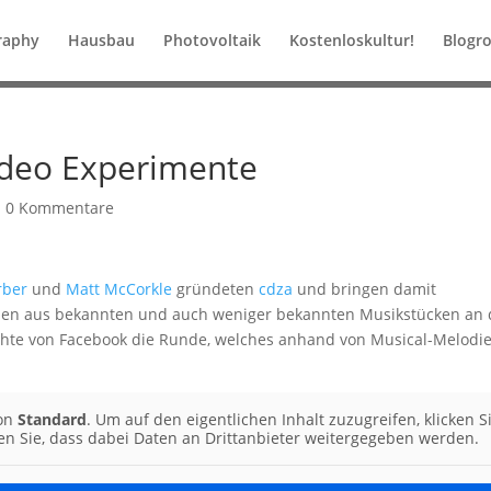
raphy
Hausbau
Photovoltaik
Kostenloskultur!
Blogro
ideo Experimente
|
0 Kommentare
rber
und
Matt McCorkle
gründeten
cdza
und bringen damit
men aus bekannten und auch weniger bekannten Musikstücken an
chte von Facebook die Runde, welches anhand von Musical-Melodi
von
Standard
. Um auf den eigentlichen Inhalt zuzugreifen, klicken S
ten Sie, dass dabei Daten an Drittanbieter weitergegeben werden.