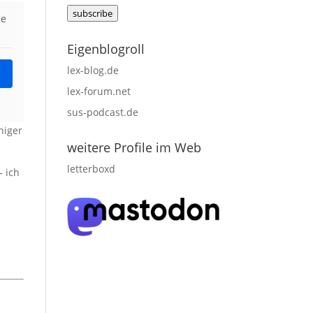
Mail
subscribe
adress
ie
Eigenblogroll
lex-blog.de
lex-forum.net
sus-podcast.de
niger
weitere Profile im Web
letterboxd
– ich