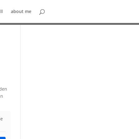
ll
about me
 den
en
ie