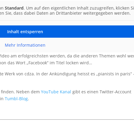
von
Standard
. Um auf den eigentlichen Inhalt zuzugreifen, klicken S
ten Sie, dass dabei Daten an Drittanbieter weitergegeben werden.
Inhalt entsperren
Mehr Informationen
Video am erfolgreichsten werden, da die anderen Themen wohl we
hon das Wort „Facebook“ im Titel locken wird…
Werk von cdza. In der Ankündigung heisst es „pianists in paris“ 
zu finden. Neben dem
YouTube Kanal
gibt es einen Twitter-Account
ein
Tumbl-Blog
.