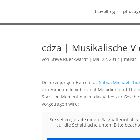
travelling
photog
cdza | Musikalische V
von
Steve Rueckwardt
|
Mai 22, 2012
|
music
Die drei jungen Herren
Joe Sabia
,
Michael Thu
experimentelle Videos mit Melodien und The
Start. Im Moment macht das Video zur Geschi
vorgetragen wird:
Sie sehen gerade einen Platzhalterinhalt 
auf die Schaltfläche unten. Bitte beach