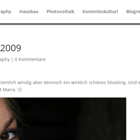
raphy
Hausbau
Photovoltaik
Kostenloskultur!
Blogro
-2009
raphy
|
0 Kommentare
ziemlich windig aber dennoch ein wirklich schönes Shooting. Und 
t Maria. 🙂